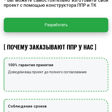
* Вы можете самостоятельно изготовить свой
проект с помощью конструктора ППР и ТК
металлические детали после сварки очищают от
шлака и покрывают антикоррозийными составами.
При отсутствии заводского покрытия выполняют
окрашивание согласно проекту.
Разработать
ЗАКЛЮЧИТЕЛЬНЫЕ РАБОТЫ
По завершении работ проводят уборку территории от
ПОЧЕМУ ЗАКАЗЫВАЮТ ППР У НАС
мусора, возвращают использованные технические
средства и инструменты в места хранения, снимают
сигнальные ограждения и предупредительные знаки.
100% гарантия принятия
Доведём ваш проект до полного согласования
Соблюдение сроков