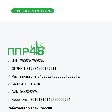
ППР и ТК на монтаж легких мета...
ППР и ТК на монтаж трубопровод...
ППР и
ИНН: 780534789536
ОГРНИП: 319784700129711
Расчётный счёт: 40802810500001058512
Банк: АО "Т БАНК"
БИК: 044525974
Корр. счёт: 30101810145250000974
Работаем по всей России