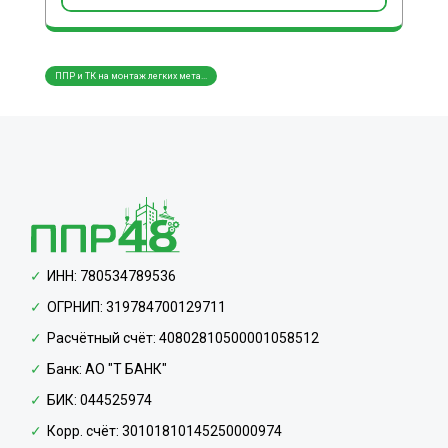
ППР и ТК на монтаж легких мета...
ППР и
ИНН: 780534789536
ОГРНИП: 319784700129711
Расчётный счёт: 40802810500001058512
Банк: АО "Т БАНК"
БИК: 044525974
Корр. счёт: 30101810145250000974