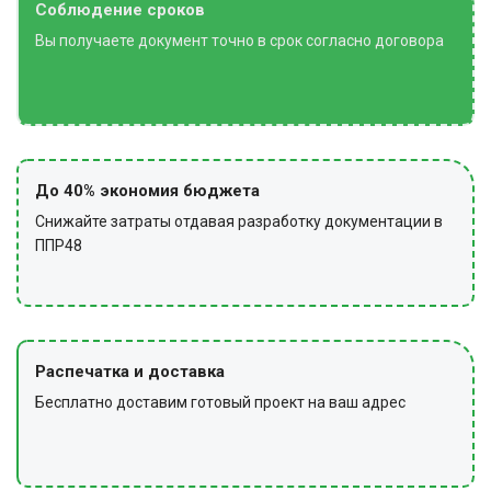
Соблюдение сроков
ЗАКЛЮЧИТЕЛЬНЫЕ РАБОТЫ
Вы получаете документ точно в срок согласно договора
По завершении работ проводят уборку территории от
мусора, возвращают инструменты и технические
средства в места хранения, снимают сигнальные
ограждения и предупредительные знаки.
До 40% экономия бюджета
Снижайте затраты отдавая разработку документации в
ППР48
Распечатка и доставка
Бесплатно доставим готовый проект на ваш адрес