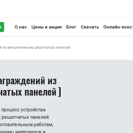
и
О нас
Цены и акции
Блог
Скачать
Онлайн-конс
иск
й из металлических решетчатых панелей
аграждений из
чатых панелей
 процесс устройства
 решетчатых панелей.
готовительным работам,
ованию материалов и