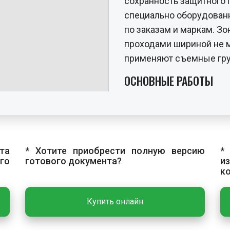
сохранность защитного 
специально оборудован
по заказам и маркам. З
проходами шириной не м
применяют съемные гру
ОСНОВНЫЕ РАБОТЫ
Технологический процес
установки, монтаж пане
собой, резку панелей и
устройством панелей у
та
* Хотите приобрести полную версию
*
периметру, спиливают д
го
готового документа?
и
к
достаточном расстоянии
группы или от угла учас
Купить онлайн
выступающими прутьями
помощью скоб или хомут