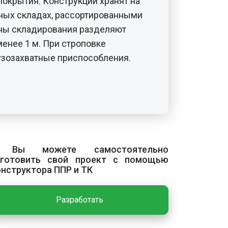
покрытия. Конструкции хранят на
ных складах, рассортированными
оны складирования разделяют
енее 1 м. При строповке
зозахватные приспособления.
с включает подготовку мест
лей, скрепление панелей между
 монтаж при перепаде высот. Перед
страняют перепады высот по
 Вы можете самостоятельно
еревья и кустарники на
зготовить свой проект с помощью
онструктора ППР и ТК
. Монтаж начинают с входной
тка. Панель устанавливают на место
Разработать
 вверх, выверяют и закрепляют с
ов. При установке двух и более