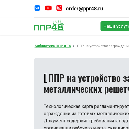
order@ppr48.ru
Наши услуг
По
Библиотека ППР и ТК
ППР на устройство заграждени
ППР на устройство з
металлических решет
Технологическая карта регламентирует
ограждений из готовых металлических
Документ содержит требования к под
организации рабочего места, складир