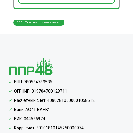
ППР и ТК на монтаж легких мета...
ППР и
ИНН: 780534789536
ОГРНИП: 319784700129711
Расчётный счёт: 40802810500001058512
Банк: АО "Т БАНК"
БИК: 044525974
Корр. счёт: 30101810145250000974