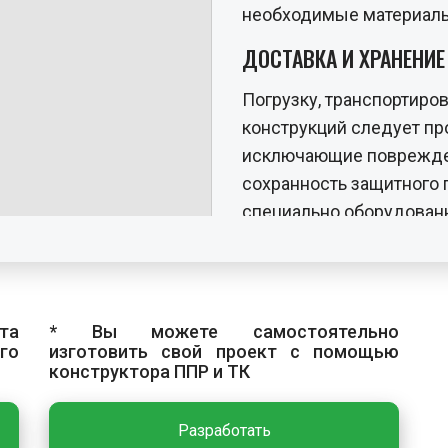
необходимые материал
ДОСТАВКА И ХРАНЕНИ
Погрузку, транспортиров
конструкций следует пр
исключающие поврежде
сохранность защитного 
специально оборудован
по заказам и маркам. М
в штабелях, в горизонта
ряда. Прокладки между
другой строго по верти
та
* Вы можете самостоятельно
го
изготовить свой проект с помощью
разделяют сквозными п
конструктора ППР и ТК
через каждые два штаб
ОСНОВНЫЕ РАБОТЫ
Разработать