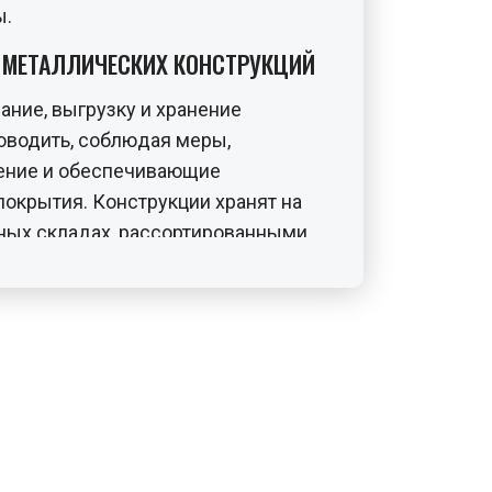
ы.
Е МЕТАЛЛИЧЕСКИХ КОНСТРУКЦИЙ
ание, выгрузку и хранение
оводить, соблюдая меры,
ние и обеспечивающие
покрытия. Конструкции хранят на
ных складах, рассортированными
еталлические столбы складируются
льном положении, в три-четыре
 столбами укладываются одна над
кали. Зоны складирования
роходами шириной не менее 1 м
еля.