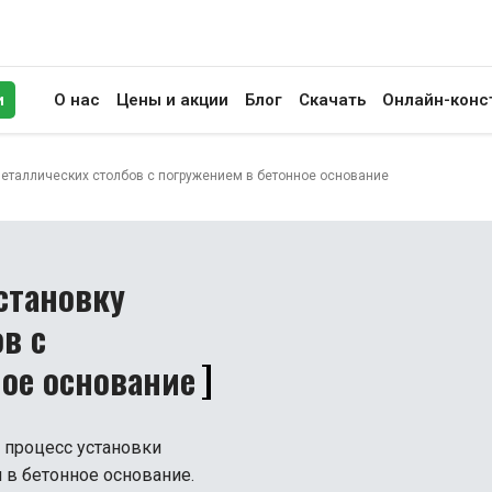
и
О нас
Цены и акции
Блог
Скачать
Онлайн-конс
иск
металлических столбов с погружением в бетонное основание
становку
в с
ное основание
 процесс установки
 в бетонное основание.