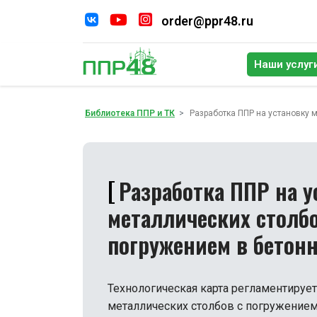
order@ppr48.ru
Наши услуг
По
Библиотека ППР и ТК
Разработка ППР на установку 
Разработка ППР на у
металлических столбо
погружением в бетон
Технологическая карта регламентирует
металлических столбов с погружением