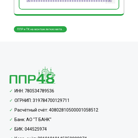
ППР и ТК на монтаж легких мета...
ППР и ТК на монтаж трубопровод...
ППР и
ИНН: 780534789536
ОГРНИП: 319784700129711
Расчётный счёт: 40802810500001058512
Банк: АО "Т БАНК"
БИК: 044525974