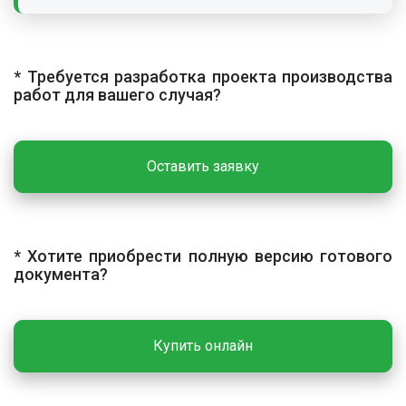
установки ограждения на существующих
конструкциях лестничного марша. Монтаж
металлических ограждений выполняют поэтажно в
* Требуется разработка проекта производства
период монтажа конструкций лестничной клетки по
работ для вашего случая?
захваткам (за захватку принимается одна секция
ограждения). Подготовленные ограждения подают к
месту установки в соответствии с маркировкой,
Оставить заявку
устанавливают в местах крепления, выверяют по
отвесу. Конструкцию ограждения надежно
закрепляют к несущему основанию в соответствии с
проектом. При сборке или сварке элементов
* Хотите приобрести полную версию готового
применяют дополнительные элементы жесткости —
документа?
металлические уголки, кронштейны. Установленные
секции соединяют между собой металлическими
накладками, закрепляемыми сваркой. Все
Купить онлайн
металлические детали после сварки очищают от
шлака и покрывают антикоррозийными составами.
При отсутствии заводского покрытия выполняют