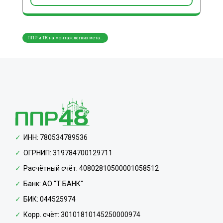
ППР и ТК на монтаж легких мета...
ППР и ТК на монтаж трубопровод...
ППР и
ИНН: 780534789536
ОГРНИП: 319784700129711
Расчётный счёт: 40802810500001058512
Банк: АО "Т БАНК"
БИК: 044525974
Корр. счёт: 30101810145250000974