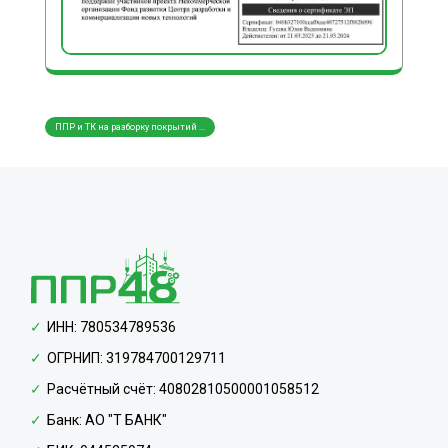
ППР и ТК на разборку покрытий ...
ППР и
ИНН: 780534789536
ОГРНИП: 319784700129711
Расчётный счёт: 40802810500001058512
Банк: АО "Т БАНК"