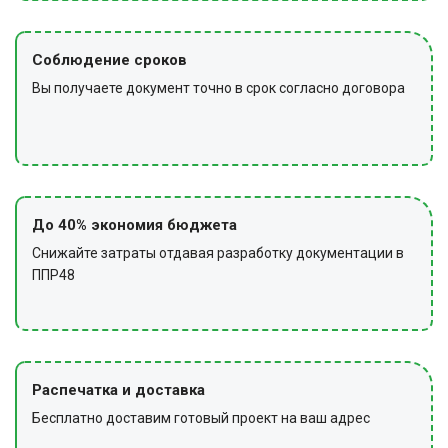
оборудование, снимают сигнальное ограждение и
предупредительные знаки, сдают техническую
оснастку и инвентарь.
Соблюдение сроков
Вы получаете документ точно в срок согласно договора
До 40% экономия бюджета
Снижайте затраты отдавая разработку документации в
ППР48
Распечатка и доставка
Бесплатно доставим готовый проект на ваш адрес