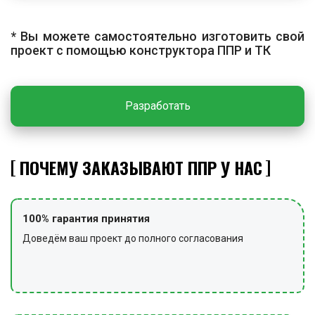
посадки нижнего конца проверяют положение и при
необходимости корректируют монтажным ломом.
* Вы можете самостоятельно изготовить свой
Затем марш опускают до посадки второго конца на
проект с помощью конструктора ППР и ТК
верхнюю площадку. После установки освобождают
стропы и устанавливают временное ограждение.
ЗАКЛЮЧИТЕЛЬНЫЕ РАБОТЫ
Разработать
По завершении работ убирают участок от мусора,
сдают инструмент и оборудование на склад, снимают
ПОЧЕМУ ЗАКАЗЫВАЮТ ППР У НАС
сигнальные ограждения и предупредительные знаки.
100% гарантия принятия
Доведём ваш проект до полного согласования