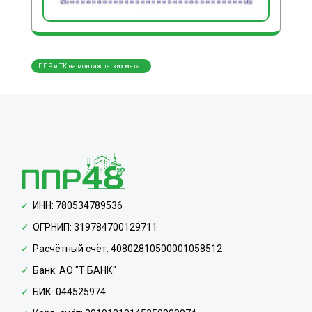
ППР и ТК на монтаж легких мета...
ППР и ТК на монтаж трубопровод...
ППР и
ИНН: 780534789536
ОГРНИП: 319784700129711
Расчётный счёт: 40802810500001058512
Банк: АО "Т БАНК"
БИК: 044525974