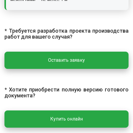
ГЕОДЕЗИЧЕСКАЯ РАЗБИВКА
Разбивочные работы выполняют с закреплением
* Требуется разработка проекта производства
основных осей постоянными и временными знаками.
работ для вашего случая?
Приборы перед началом поверяют, рабочие чертежи
проверяют на взаимную увязку размеров и отметок.
ОСНОВНЫЕ РАБОТЫ
Оставить заявку
Технологический процесс включает разметку мест
монтажа, подачу конструкций к месту установки, их
выверку, соединение с опорными конструкциями и
* Хотите приобрести полную версию готового
замоноличивание стыков. Перед началом работ
документа?
производят разметку с выносом отметок на опорные
конструкции. Монтаж маршей и площадок
разрешается производить только после полного
Купить онлайн
заполнения смежных пролетов плитами перекрытия.
На опорные поверхности укладывают растворную