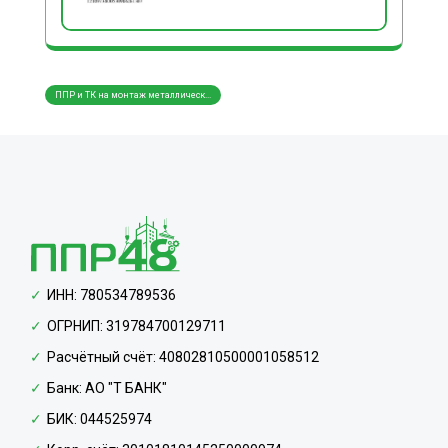
ППР и ТК на монтаж металлическ...
ППР и
ИНН: 780534789536
ОГРНИП: 319784700129711
Расчётный счёт: 40802810500001058512
Банк: АО "Т БАНК"
БИК: 044525974