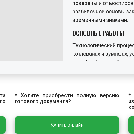
поверены и отъюстиров
разбивочной основы за
временными знаками.
ОСНОВНЫЕ РАБОТЫ
Технологический процес
котлованах и зумпфах, у
зумпфов (при необходим
насоса. Открытый водоо
поступающей воды непо
устройства водоотлива 
та
* Хотите приобрести полную версию
*
(водосборники), к котор
го
готового документа?
и
водостокам. Вместимост
к
минутной производител
могут быть открытыми 
Купить онлайн
материалом. Ширина кана