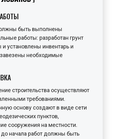
РАБОТЫ
должны быть выполнены
ьные работы: разработан грунт
ы и установлены инвентарь и
, завезены необходимые
ИВКА
ение строительства осуществляют
овленными требованиями.
ную основу создают в виде сети
еодезических пунктов,
е сооружения на местности.
 до начала работ должны быть