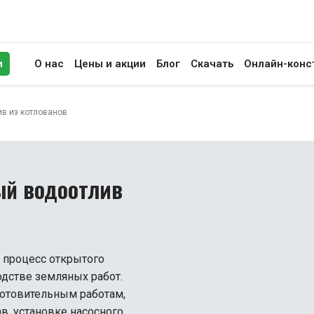
и
О нас
Цены и акции
Блог
Скачать
Онлайн-конс
иск
ив из котлованов
ый водоотлив
т процесс открытого
одстве земляных работ.
готовительным работам,
в, установке насосного