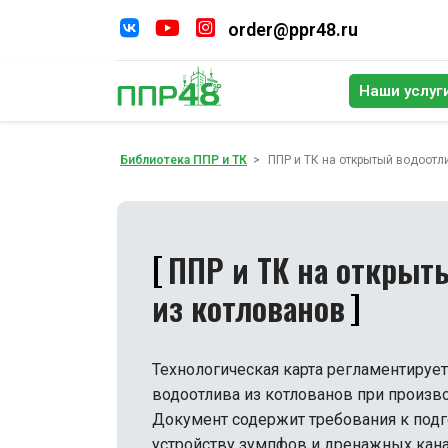
order@ppr48.ru
Наши услуг
По
Библиотека ППР и ТК
ППР и ТК на открытый водоотл
ППР и ТК на открыт
из котлованов
Технологическая карта регламентируе
водоотлива из котлованов при произв
Документ содержит требования к под
устройству зумпфов и дренажных кана