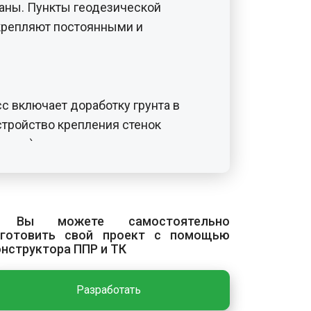
аны. Пункты геодезической
крепляют постоянными и
с включает доработку грунта в
стройство крепления стенок
ости), установку и подключение
тлив предусматривает откачку
средственно из котлована. Для
в котлованах устраивают зумпфы
 Вы можете самостоятельно
ым вода поступает по канавкам и
зготовить свой проект с помощью
ь зумпфа должна быть не менее 5-
онструктора ППР и ТК
ьности насоса. Дренажные канавы
или заполненными фильтрующим
Разработать
в по дну — не менее 0,3 м, уклон