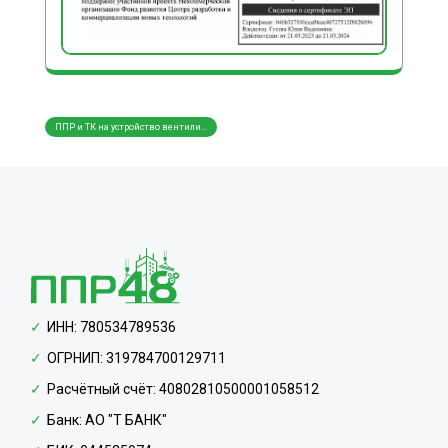
ППР и ТК на устройство вентили...
ППР н
ИНН: 780534789536
ОГРНИП: 319784700129711
Расчётный счёт: 40802810500001058512
Банк: АО "Т БАНК"