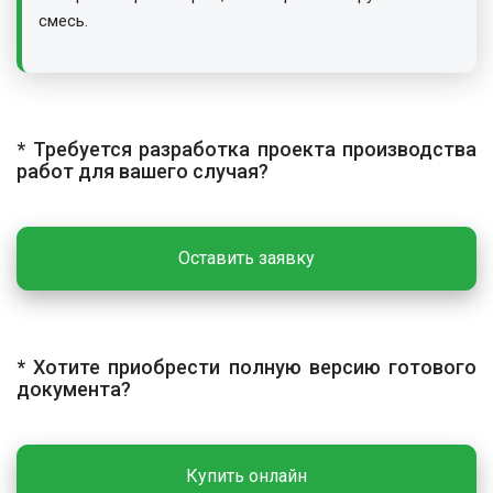
смесь.
ОСНОВНЫЕ РАБОТЫ
Технологический процесс включает смазку стыков
вяжущими материалами (при необходимости), укладку
* Требуется разработка проекта производства
смеси с разравниванием и уплотнение катками.
работ для вашего случая?
Работы выполняют только в сухую погоду.
Температура воздуха при укладке холодных смесей
должна быть не ниже +5 °С весной и летом, и не ниже
Оставить заявку
+10 °С осенью.
Смазка стыков и мест примыканий
Основание или ранее уложенный слой за 3–5 часов до
* Хотите приобрести полную версию готового
укладки обрабатывают разжиженным битумом или
документа?
эмульсией из расчёта 0,5 л/м². Обработка не
требуется при укладке по основанию с органическими
вяжущими или по свежеуложенному нижнему слою.
Купить онлайн
Укладка смеси с разравниванием