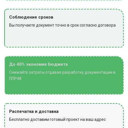
По завершении участок очищают от мусора,
инструмент и оснастку сдают на хранение, снимают
ограждения и предупредительные знаки.
Соблюдение сроков
Вы получаете документ точно в срок согласно договора
До 40% экономия бюджета
Снижайте затраты отдавая разработку документации в
ППР48
Распечатка и доставка
Бесплатно доставим готовый проект на ваш адрес