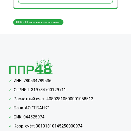
ППР и ТК на монтаж легких мета...
ППР и ТК на монтаж трубопровод...
ППР и
ИНН: 780534789536
ОГРНИП: 319784700129711
Расчётный счёт: 40802810500001058512
Банк: АО "Т БАНК"
БИК: 044525974
Корр. счёт: 30101810145250000974