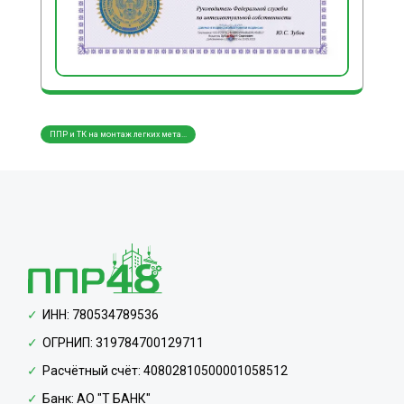
ППР и ТК на монтаж легких мета...
ППР и ТК на монтаж трубопровод...
ППР и
ИНН: 780534789536
ОГРНИП: 319784700129711
Расчётный счёт: 40802810500001058512
Банк: АО "Т БАНК"