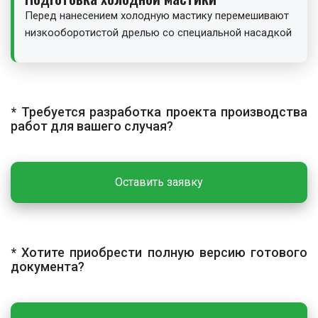
Перед нанесением холодную мастику перемешивают
низкооборотистой дрелью со специальной насадкой
до однородной консистенции.
Нанесение мастики
Толщина каждого слоя не должна превышать 1,5 мм,
* Требуется разработка проекта производства
общая толщина гидроизоляции — не менее 2 мм.
работ для вашего случая?
Первый слой наносят кистью, щёткой или шпателем
снизу вверх. После высыхания первого слоя наносят
второй слой поперёк предыдущего для перекрытия
возможных дефектов. Работы продолжают, когда при
Оставить заявку
прикладывании салфетки к поверхности не остаётся
следов битума.
ЗАКЛЮЧИТЕЛЬНЫЕ РАБОТЫ
* Хотите приобрести полную версию готового
документа?
По завершении работ участок очищают от мусора,
инструмент и оснастку очищают от налипшего
материала и сдают на хранение, снимают сигнальное