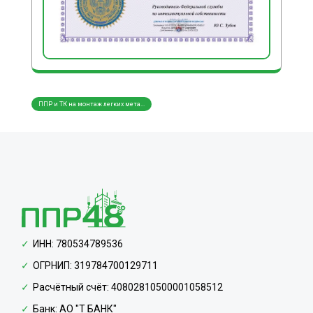
ППР и ТК на монтаж легких мета...
ППР и ТК на монтаж металлическ...
ППР и
ИНН: 780534789536
ОГРНИП: 319784700129711
Расчётный счёт: 40802810500001058512
Банк: АО "Т БАНК"