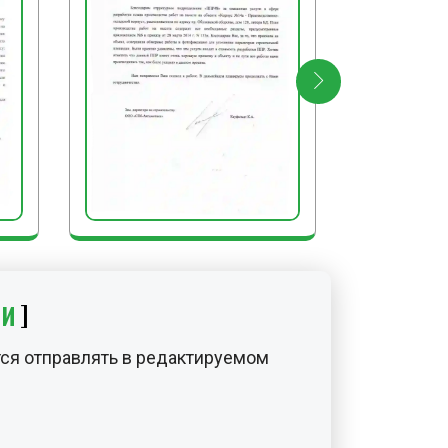
ы одежды. Валик земли плотно
БОТЫ
асток очищают от мусора,
у, инструмент, инвентарь и
а хранение, снимают сигнальное
дительные знаки.
ИИ
ся отправлять в редактируемом