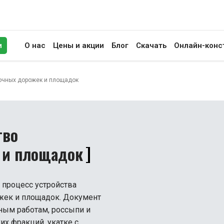
и
О нас
Цены и акции
Блог
Скачать
Онлайн-конс
иск
ночных дорожек и площадок
тво
 и площадок
 процесс устройства
жек и площадок. Документ
ным работам, россыпи и
х фракций, укатке с