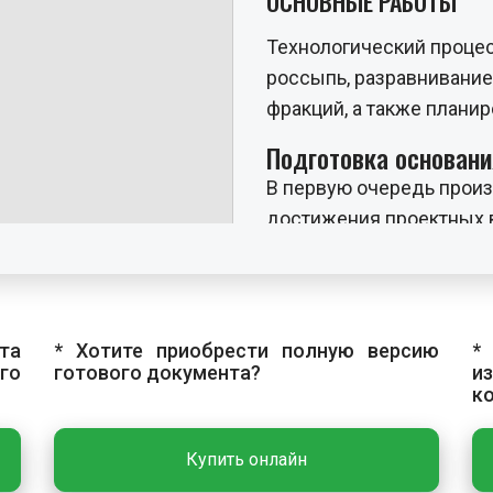
ОСНОВНЫЕ РАБОТЫ
Технологический процес
россыпь, разравнивание
фракций, а также плани
Подготовка основани
В первую очередь произ
достижения проектных в
основания уплотняется 
уплотнения. Для дости
уплотнения дополнител
поверхности грунта водо
та
* Хотите приобрести полную версию
*
го
готового документа?
и
Россыпь, разравнива
к
фракций
Для нижних и средних 
Купить онлайн
покрытий следует приме