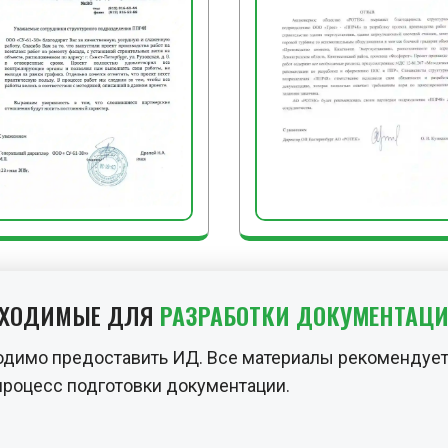
зависимости от толщин
утрамбовывается.
ЗАКЛЮЧИТЕЛЬНЫЕ РА
По завершении работ уч
технологическую оснастк
приспособления сдают н
ограждение и предупре
БХОДИМЫЕ ДЛЯ
РАЗРАБОТКИ ДОКУМЕНТАЦ
одимо предоставить ИД. Все материалы рекомендует
процесс подготовки документации.