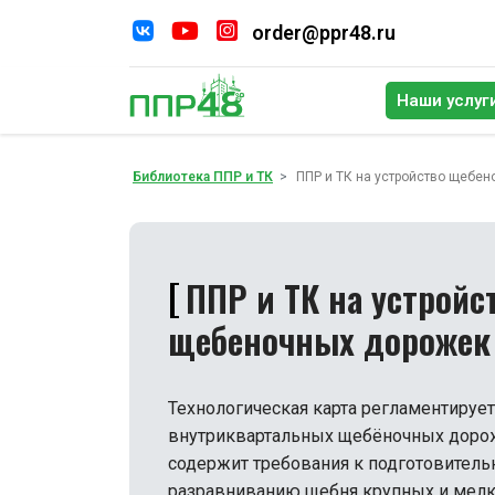
order@ppr48.ru
Наши услуг
По
Библиотека ППР и ТК
ППР и ТК на устройство щебе
ППР и ТК на устройс
щебеночных дорожек
Технологическая карта регламентирует
внутриквартальных щебёночных доро
содержит требования к подготовитель
разравниванию щебня крупных и мелки