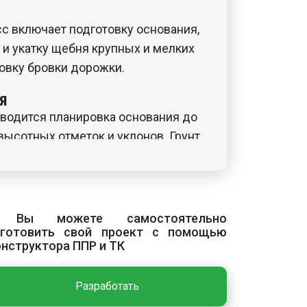
с включает подготовку основания,
 и укатку щебня крупных и мелких
ровку бровки дорожки.
я
водится планировка основания до
ысотных отметок и уклонов. Грунт
катками согласно принятой схеме
жения необходимой плотности
ьно производится проливка
й.
 Вы можете самостоятельно
зготовить свой проект с помощью
ние и укатка щебня крупных
онструктора ППР и ТК
слоёв щебёночных оснований и
Разработать
нять щебень фракций 40–70 и 70–