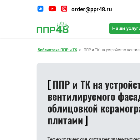
order@ppr48.ru
Наши услуг
По
Библиотека ППР и ТК
ППР и ТК на устройство вент
ППР и ТК на устройс
вентилируемого фаса
облицовкой керамог
плитами
Технологическая карта регламентируе