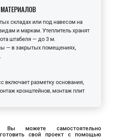
 МАТЕРИАЛОВ
тых складах или под навесом на
видам и маркам. Утеплитель хранят
ота штабеля — до 3 м.
ы — в закрытых помещениях,
.
с включает разметку основания,
монтаж кронштейнов, монтаж плит
 направляющих профилей, монтаж
монтаж керамогранитных плит.
во отверстий
 Вы можете самостоятельно
ределения крайних верхних и
зготовить свой проект с помощью