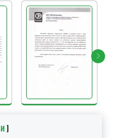
льные — двумя. Горизонтальность
уют уровнем.
БОТЫ
плиты очищают от загрязнений,
усор, инструмент и оборудование
мают сигнальное ограждение и
ки.
ИИ