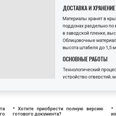
ДОСТАВКА И ХРАНЕНИЕ
Материалы хранят в кры
поддонах раздельно по 
в заводской пленке, выс
Облицовочные материал
высота штабеля до 1,5 м
ОСНОВНЫЕ РАБОТЫ
Технологический процес
устройство отверстий, 
теплоизоляции, монтаж
фасонных элементов и 
Разметка и устройст
та
* Хотите приобрести полную версию
*
Разметку начинают с оп
го
готового документа?
и