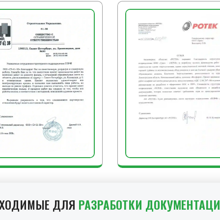
тремя заклепками, оста
каждого ряда контролир
ЗАКЛЮЧИТЕЛЬНЫЕ РА
По завершении монтажа 
убирают строительный м
сдают на хранение, сни
предупредительные зна
БХОДИМЫЕ ДЛЯ
РАЗРАБОТКИ ДОКУМЕНТАЦ