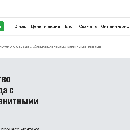
и
О нас
Цены и акции
Блог
Скачать
Онлайн-конс
иск
илируемого фасада с облицовкой керамогранитными плитами
тво
да с
ранитными
т процесс монтажа