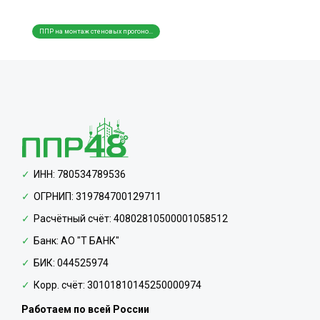
ППР на монтаж стеновых прогоно...
Разработка ППР на резку стальн...
ППР и
ИНН: 780534789536
ОГРНИП: 319784700129711
Расчётный счёт: 40802810500001058512
Банк: АО "Т БАНК"
БИК: 044525974
Корр. счёт: 30101810145250000974
Работаем по всей России