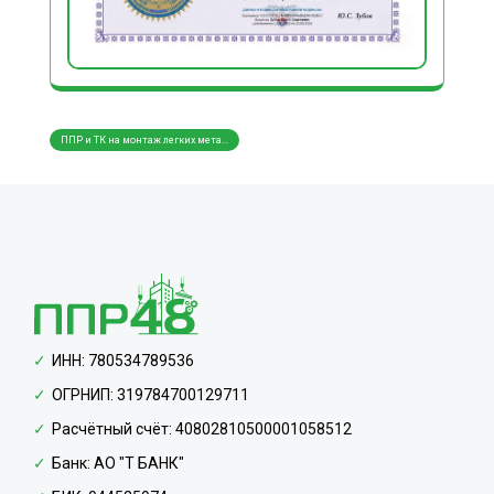
ППР и ТК на монтаж легких мета...
ППР и ТК на монтаж трубопровод...
ППР и
ИНН: 780534789536
ОГРНИП: 319784700129711
Расчётный счёт: 40802810500001058512
Банк: АО "Т БАНК"