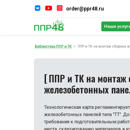
order@ppr48.ru
Наши услуг
По
Библиотека ППР и ТК
ППР и ТК на монтаж сборных ж
ППР и ТК на монтаж
железобетонных пане
Технологическая карта регламентируе
железобетонных панелей типа "ТТ". Д
требования к подготовительным работ
места, складированию материалов и к