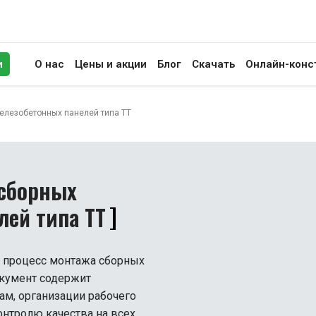
и
О нас
Цены и акции
Блог
Скачать
Онлайн-конс
иск
елезобетонных панелей типа TT
 сборных
лей типа TT
т процесс монтажа сборных
окумент содержит
ам, организации рабочего
онтролю качества на всех