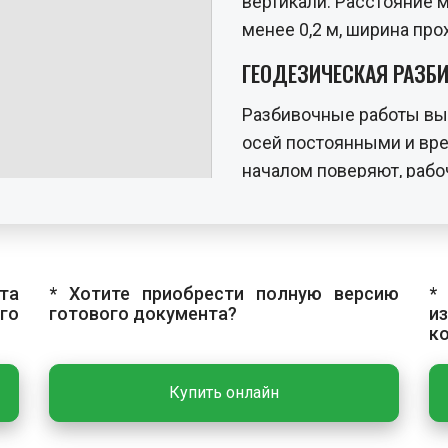
вертикали. Расстояние
менее 0,2 м, ширина пр
ГЕОДЕЗИЧЕСКАЯ РАЗБ
Разбивочные работы вы
осей постоянными и вр
началом поверяют, рабо
взаимную увязку размер
ОСНОВНЫЕ РАБОТЫ
Технологический процес
та
* Хотите приобрести полную версию
*
монтажа, подачу панеле
го
готового документа?
и
к
панелей с опорными кон
замоноличивание стыков
Купить онлайн
поверхность производят
подачи панели в проек