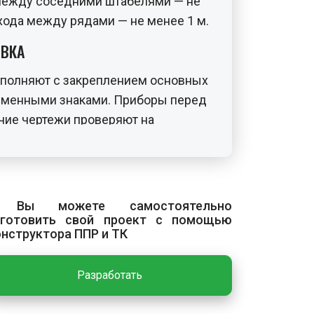
 между соседними штабелями — не
охода между рядами — не менее 1 м.
ИВКА
полняют с закреплением основных
еменными знаками. Приборы перед
чие чертежи проверяют на
ов и отметок.
с включает разметку мест
 Вы можете самостоятельно
й к месту установки, соединение
зготовить свой проект с помощью
онструктора ППР и ТК
струкциями и между собой, а также
. Укладку панелей на опорную
Разработать
 с инвентарных подмостей. После
тное положение выполняют