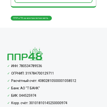
ППР и ТК на монтаж легких мета...
ППР и ТК на монтаж трубопровод...
ППР и
ИНН: 780534789536
ОГРНИП: 319784700129711
Расчётный счёт: 40802810500001058512
Банк: АО "Т БАНК"
БИК: 044525974
Корр. счёт: 30101810145250000974