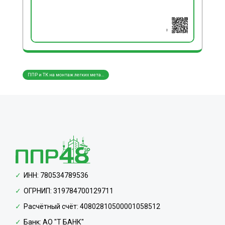
ППР и ТК на монтаж легких мета...
ППР и
ИНН: 780534789536
ОГРНИП: 319784700129711
Расчётный счёт: 40802810500001058512
Банк: АО "Т БАНК"