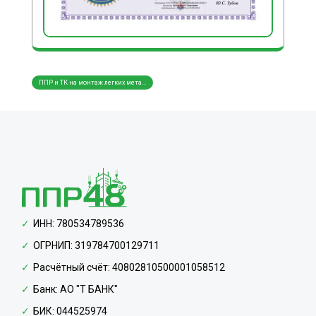
ППР и ТК на монтаж легких мета...
ППР и ТК на монтаж трубопровод...
ППР и
ИНН: 780534789536
ОГРНИП: 319784700129711
Расчётный счёт: 40802810500001058512
Банк: АО "Т БАНК"
БИК: 044525974