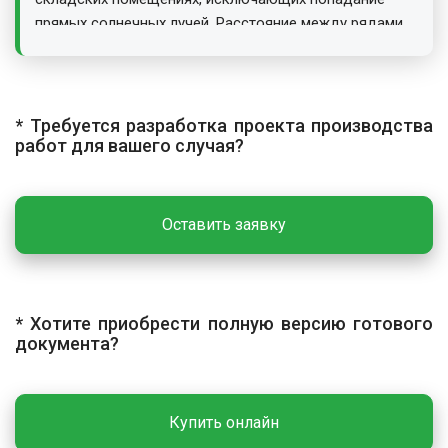
прямых солнечных лучей. Расстояние между рядами
штабелей и от стен, отопительных приборов и
электропроводки — не менее 1 м.
ОСНОВНЫЕ РАБОТЫ
* Требуется разработка проекта производства
работ для вашего случая?
Технологический процесс включает раскладку
рулонов, закрепление полотен анкерами и склейку
полотен.
Оставить заявку
Раскладка рулонов геотекстиля
Укладку рулонов осуществляют вручную в
продольном или поперечном направлении
относительно оси участка. Вначале раскатывают
* Хотите приобрести полную версию готового
рулон вдоль кромки, затем с перекрытием швов
документа?
укладывают последующие рулоны. Перекрытие в
продольном направлении — 10–20 см, в поперечном —
не менее 20 см.
Купить онлайн