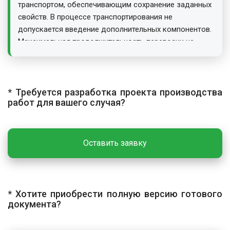
транспортом, обеспечивающим сохранение заданных
свойств. В процессе транспортирования не
допускается введение дополнительных компонентов.
Максимальная продолжительность перевозки не
должна превышать времени сохраняемости свойств,
указанного в договоре поставки. Высоту свободного
падения бетонной смеси при выгрузке ограничивают
1,5 м. В зимних условиях и при высоких температурах
* Требуется разработка проекта производства
работ для вашего случая?
применяют специальные меры защиты.
ГЕОДЕЗИЧЕСКАЯ РАЗБИВКА
Оставить заявку
Разбивку линии бортов производят от оси проезжей
части, красных линий или других постоянных
сооружений. Вертикальные отметки выносят с
помощью нивелира от близлежащего репера. Для
* Хотите приобрести полную версию готового
контроля высотного положения камней применяют
документа?
обноску из досок и стоек с горизонтальными
досками, установленными по нивелиру в одном