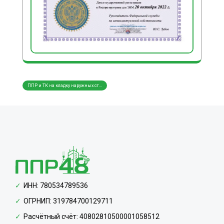
ППР и ТК на кладку наружных ст...
ППР и ТК на монтаж сборных жел...
ППР н
ИНН: 780534789536
ОГРНИП: 319784700129711
Расчётный счёт: 40802810500001058512