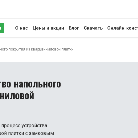
и
О нас
Цены и акции
Блог
Скачать
Онлайн-конс
иск
ьного покрытия из кварцвиниловой плитки
тво напольного
иниловой
 процесс устройства
вой плитки с замковым