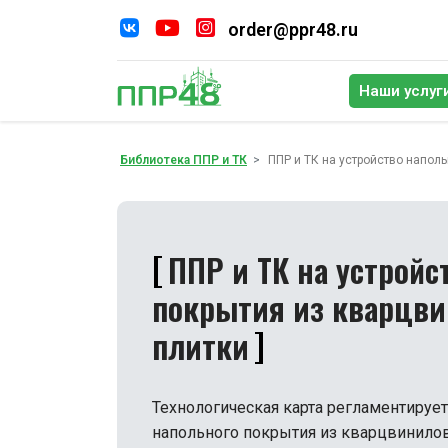
order@ppr48.ru
Наши услуг
По
Библиотека ППР и ТК
ППР и ТК на устройство напол
ППР и ТК на устройс
покрытия из кварцв
плитки
Технологическая карта регламентирует
напольного покрытия из кварцвинило