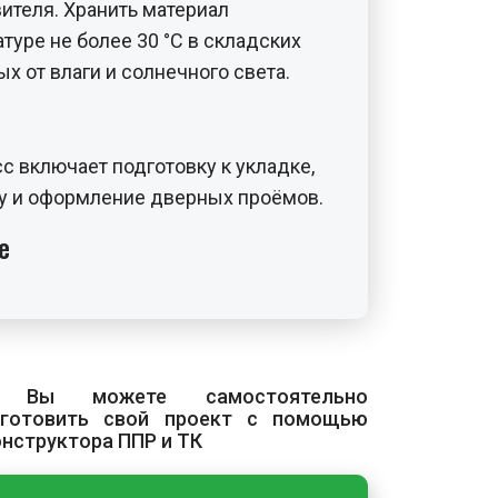
ителя. Хранить материал
туре не более 30 °С в складских
 от влаги и солнечного света.
с включает подготовку к укладке,
ку и оформление дверных проёмов.
е
 необходимо выдержать не менее
температуре не ниже +18 °С. Пол
хим, без резких перепадов и
ти и трещины должны быть
 Вы можете самостоятельно
егать попадания прямых солнечных
зготовить свой проект с помощью
онструктора ППР и ТК