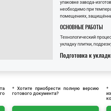
упаковке завода-изготов
необходимо при темпера
помещениях, защищённых
ОСНОВНЫЕ РАБОТЫ
Технологический процес
укладку плитки, подрез
Подготовка к укладк
Перед укладкой плитку
24 часов при комнатной 
должен быть чистым, су
бугорков, все неровнос
та
* Хотите приобрести полную версию
*
заделаны. Следует изб
го
готового документа?
и
лучей на плитку.
к
Укладка плитки