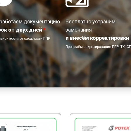
совпадением по ширине
прохождения труб офор
целостности покрытия и
работаем документацию
Бесплатно устраним
ЗАКЛЮЧИТЕЛЬНЫЕ РА
рок от двух дней
*
замечания
и внесём корректировки
ависимости от сложности ППР
По завершении работ п
Проведём редактирование ППР, ТК, С
строительного мусора, г
оборудование сдают на 