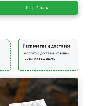
траиваются по кольцевой, тупиковой
Разработать
БОТЫ
асток очищают от мусора,
у, инструмент, инвентарь и
а хранение, снимают сигнальное
Распечатка и доставка
дительные знаки.
Бесплатно доставим готовый
проект на ваш адрес