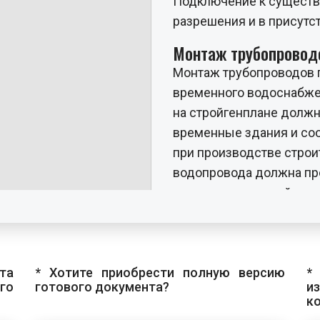
Подключение к существ
разрешения и в присутс
Монтаж трубопровод
Монтаж трубопроводов п
временного водоснабже
на стройгенплане должн
временные здания и соо
при производстве строи
водопровода должна про
планируется устройство
временных зданий и соо
Подводка к потреби
Сети временного водос
та
* Хотите приобрести полную версию
*
производственным уста
го
готового документа?
и
к
помещениям, пожарным 