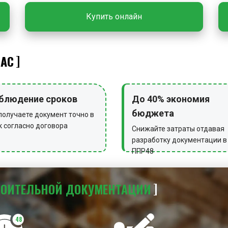
и другим объектам и ус
Купить онлайн
или смешанной схеме.
ЗАКЛЮЧИТЕЛЬНЫЕ РА
НАС
По завершении работ уч
технологическую оснастк
приспособления сдают н
блюдение сроков
До 40% экономия
ограждение и предупре
бюджета
получаете документ точно в
к согласно договора
Снижайте затраты отдавая
разработку документации в
ППР48
РОИТЕЛЬНОЙ
ДОКУМЕНТАЦИИ
48