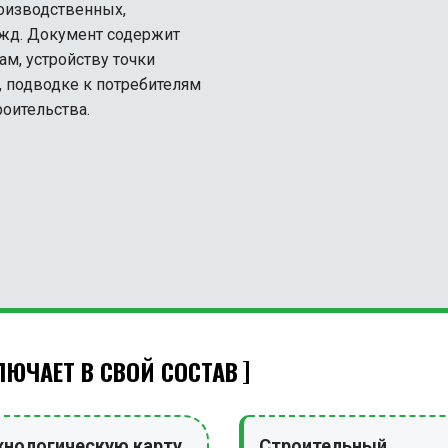
оизводственных,
жд. Документ содержит
м, устройству точки
 подводке к потребителям
роительства.
ЮЧАЕТ В СВОЙ СОСТАВ
хнологическую карту
Строительный