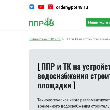
order@ppr48.ru
Наши услуг
По
Библиотека ППР и ТК
ППР и ТК на устройство врем
ППР и ТК на устройс
водоснабжения строи
площадки
Технологическая карта регламентирует
временного водоснабжения строитель