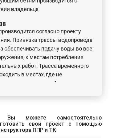
ующим сетям производится с
твии владельца.
ов
роизводится согласно проекту
ния. Привязка трассы водопровода
а обеспечивать подачу воды во все
ружения, к местам потребления
тельных работ. Трасса временного
ходить в местах, где не
 других коммуникаций, дорог,
ружений, подкрановых путей.
телям
набжения подводятся к
 Вы можете самостоятельно
новкам и агрегатам, бытовым
зготовить свой проект с помощью
онструктора ППР и ТК
гидрантам, питьевым фонтанчикам