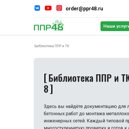
order@ppr48.ru
Наши услуг
По
Библиотека ППР и ТК
Библиотека ППР и ТК
8
Здесь вы найдёте документацию для л
бетонных работ до монтажа металлоко
инженерных сетей. Каждый типовой п
многоступенчатую проверку и готов к 