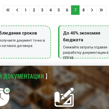
1
2
3
4
5
6
7
8
блюдение сроков
До 40% экономия
бюджета
получаете документ точно в
к согласно договора
Снижайте затраты отдавая
разработку документации в
ППР48
Й
ДОКУМЕНТАЦИИ
48