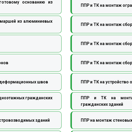
готовому основанию из
ППР и ТК на монтаж огр
 маршей из алюминиевых
ППР и ТК на монтаж сбо
ППР и ТК на монтаж сбо
онов
ППР и ТК на монтаж сбо
в деформационных швов
ППР и ТК на устройств
одноэтажных гражданских
ППР и ТК на монта
гражданских зданий
ыстровозводимых зданий
ППР на монтаж стеновы