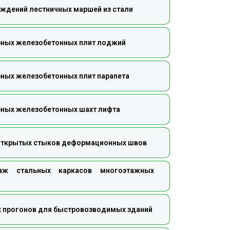
аждений лестничных маршей из стали
рных железобетонных плит лоджий
рных железобетонных плит парапета
рных железобетонных шахт лифта
о открытых стыков деформационных швов
ж стальных каркасов многоэтажных
х прогонов для быстровозводимых зданий