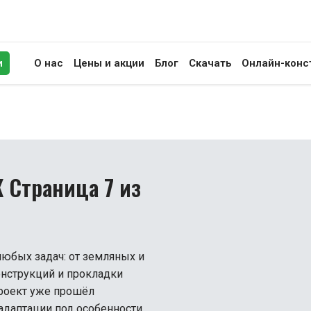
и
О нас
Цены и акции
Блог
Скачать
Онлайн-конс
иск
 Страница 7 из
юбых задач: от земляных и
нструкций и прокладки
роект уже прошёл
адаптации под особенности