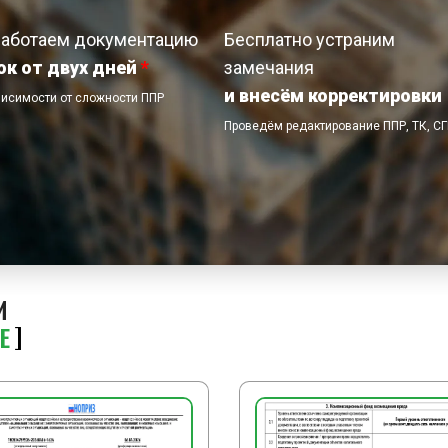
работаем документацию
Бесплатно устраним
ок от двух дней
*
замечания
и внесём корректировки
висимости от сложности ППР
Проведём редактирование ППР, ТК, С
И
Е