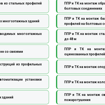
ов из стальных профилей
ППР и ТК на монтаж обр
болтовых соединениях
ППР и ТК на монтаж ба
х многоэтажных зданий
профилей на болтовых с
зводимых многоэтажных
ППР и ТК на монтаж ста
до 48 м
ППР и ТК на монтаж
нн со связями
оцинкованных профилей
струкций из профильных
ППР и ТК на монтаж опо
томатизации установки
ППР и ТК на монтаж кол
ППР и ТК на монтаж с
х зданий
пожаротушения