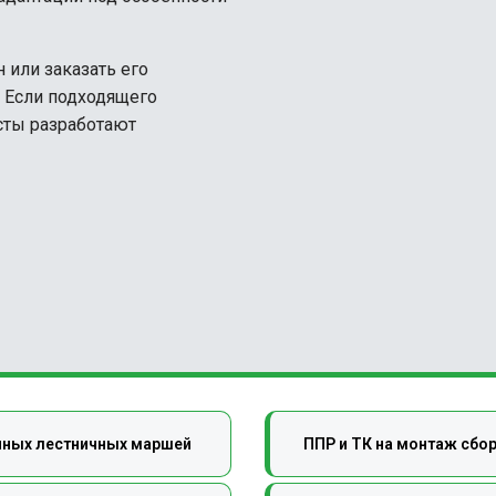
или заказать его
я. Если подходящего
сты разработают
нных лестничных маршей
ППР и ТК на монтаж сб